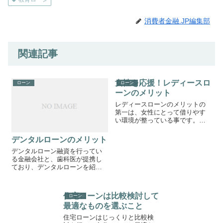
消費者金融.JP編集部
関連記事
女性を応援！レディースロ
ローン
ローン
ーンのメリット
レディースローンのメリットの
第一は、女性にとって借りやす
い環境が整っている事です。家
族や配偶者に知られずにお金を
借りたいという人は、その点の
デンタルローンのメリット
配慮が行き届いたレディースロ
デンタルローン融資を行ってい
ーンをよく使うといいます。
る金融会社と、歯科医が提携し
ており、デンタルローンを紹介
してもらえることもあります。
治療費が高額になる場合、病院
に交渉したり分割の手続をする
住宅ローンは比較検討して
ローン
よりは、デンタルローンを使う
最適なものを選ぶこと
方がやりやすいでしょう。
住宅ローンはじっくりと比較検